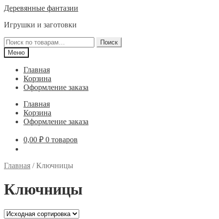
Перейти
Перейти
Деревянные фантазии
к
к
Игрушки и заготовки
навигации
содержимому
Искать:
Поиск
Меню
Главная
Корзина
Оформление заказа
Главная
Корзина
Оформление заказа
0,00
₽
0 товаров
Главная
/
Ключницы
Ключницы