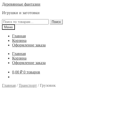
Перейти
Перейти
Деревянные фантазии
к
к
Игрушки и заготовки
навигации
содержимому
Искать:
Поиск
Меню
Главная
Корзина
Оформление заказа
Главная
Корзина
Оформление заказа
0,00
₽
0 товаров
Главная
/
Транспорт
/
Грузовик