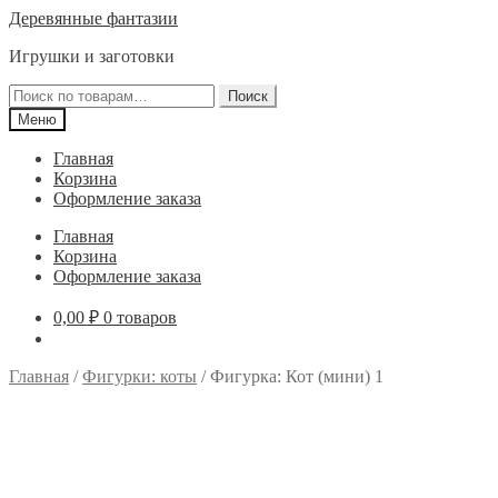
Перейти
Перейти
Деревянные фантазии
к
к
Игрушки и заготовки
навигации
содержимому
Искать:
Поиск
Меню
Главная
Корзина
Оформление заказа
Главная
Корзина
Оформление заказа
0,00
₽
0 товаров
Главная
/
Фигурки: коты
/
Фигурка: Кот (мини) 1