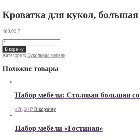
Кроватка для кукол, большая
480,00
₽
Количество
товара
В корзину
Кроватка
Категория:
Кукольная мебель
для
кукол,
Похожие товары
большая
Набор мебели: Столовая большая с
470,00
₽
В корзину
Набор мебели «Гостиная»