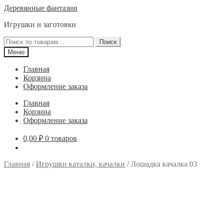
Перейти
Перейти
Деревянные фантазии
к
к
Игрушки и заготовки
навигации
содержимому
Искать:
Поиск
Меню
Главная
Корзина
Оформление заказа
Главная
Корзина
Оформление заказа
0,00
₽
0 товаров
Главная
/
Игрушки каталки, качалки
/
Лошадка качалка 03