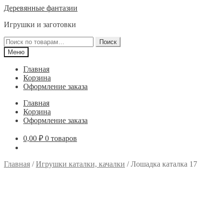
Перейти
Перейти
Деревянные фантазии
к
к
Игрушки и заготовки
навигации
содержимому
Искать:
Поиск
Меню
Главная
Корзина
Оформление заказа
Главная
Корзина
Оформление заказа
0,00
₽
0 товаров
Главная
/
Игрушки каталки, качалки
/
Лошадка каталка 17