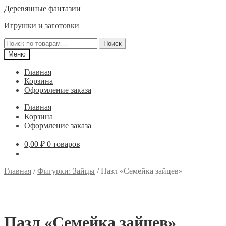
Перейти
Перейти
Деревянные фантазии
к
к
Игрушки и заготовки
навигации
содержимому
Искать:
Поиск
Меню
Главная
Корзина
Оформление заказа
Главная
Корзина
Оформление заказа
0,00
₽
0 товаров
Главная
/
Фигурки: Зайцы
/
Пазл «Семейка зайцев»
Пазл «Семейка зайцев»