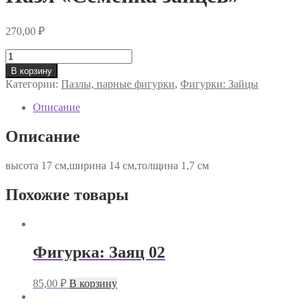
270,00
₽
Количество
товара
В корзину
Пазл
Категории:
Пазлы, парные фигурки
,
Фигурки: Зайцы
«Семейка
зайцев»
Описание
Описание
высота 17 см,ширина 14 см,толщина 1,7 см
Похожие товары
Фигурка: Заяц 02
85,00
₽
В корзину