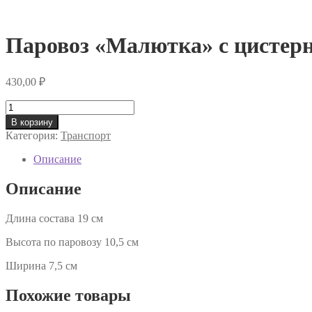
Паровоз «Малютка» с цистер
430,00
₽
Количество
товара
В корзину
Паровоз
Категория:
Транспорт
«Малютка»
с
Описание
цистерной
Описание
Длина состава 19 см
Высота по паровозу 10,5 см
Ширина 7,5 см
Похожие товары