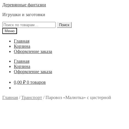
Перейти
Перейти
Деревянные фантазии
к
к
Игрушки и заготовки
навигации
содержимому
Искать:
Поиск
Меню
Главная
Корзина
Оформление заказа
Главная
Корзина
Оформление заказа
0,00
₽
0 товаров
Главная
/
Транспорт
/
Паровоз «Малютка» с цистерной