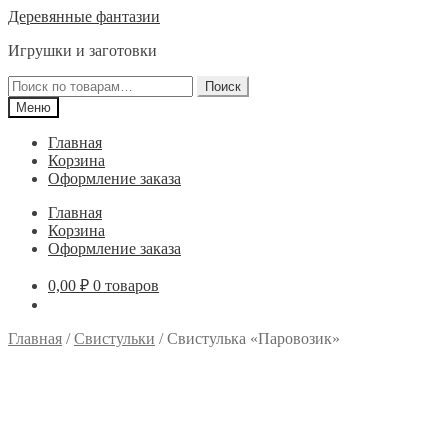
Перейти
Перейти
Деревянные фантазии
к
к
Игрушки и заготовки
навигации
содержимому
Искать:
Поиск
Меню
Главная
Корзина
Оформление заказа
Главная
Корзина
Оформление заказа
0,00
₽
0 товаров
Главная
/
Свистульки
/
Свистулька «Паровозик»