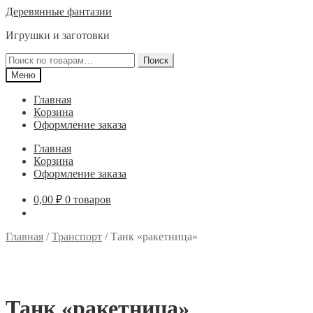
Перейти
Перейти
Деревянные фантазии
к
к
Игрушки и заготовки
навигации
содержимому
Искать:
Поиск
Меню
Главная
Корзина
Оформление заказа
Главная
Корзина
Оформление заказа
0,00
₽
0 товаров
Главная
/
Транспорт
/
Танк «ракетница»
Танк «ракетница»