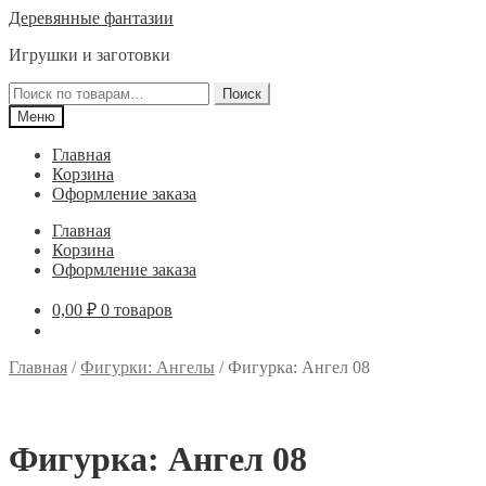
Перейти
Перейти
Деревянные фантазии
к
к
Игрушки и заготовки
навигации
содержимому
Искать:
Поиск
Меню
Главная
Корзина
Оформление заказа
Главная
Корзина
Оформление заказа
0,00
₽
0 товаров
Главная
/
Фигурки: Ангелы
/
Фигурка: Ангел 08
Фигурка: Ангел 08