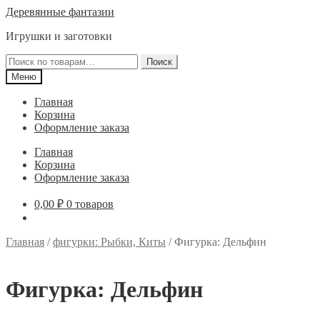
Перейти
Перейти
Деревянные фантазии
к
к
Игрушки и заготовки
навигации
содержимому
Искать:
Поиск
Меню
Главная
Корзина
Оформление заказа
Главная
Корзина
Оформление заказа
0,00
₽
0 товаров
Главная
/
фигурки: Рыбки, Киты
/
Фигурка: Дельфин
Фигурка: Дельфин