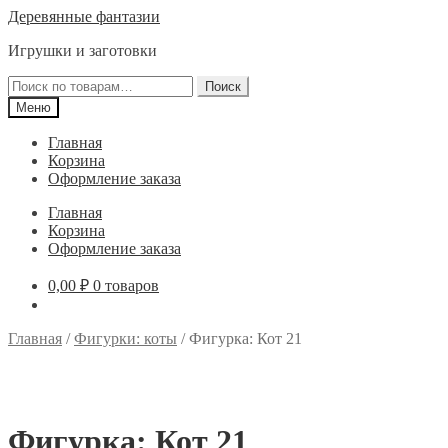
Перейти
Перейти
Деревянные фантазии
к
к
Игрушки и заготовки
навигации
содержимому
Искать:
Поиск
Меню
Главная
Корзина
Оформление заказа
Главная
Корзина
Оформление заказа
0,00
₽
0 товаров
Главная
/
Фигурки: коты
/
Фигурка: Кот 21
Фигурка: Кот 21