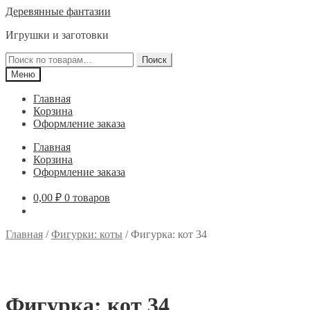
Перейти
Перейти
Деревянные фантазии
к
к
Игрушки и заготовки
навигации
содержимому
Искать:
Поиск
Меню
Главная
Корзина
Оформление заказа
Главная
Корзина
Оформление заказа
0,00
₽
0 товаров
Главная
/
Фигурки: коты
/
Фигурка: кот 34
Фигурка: кот 34