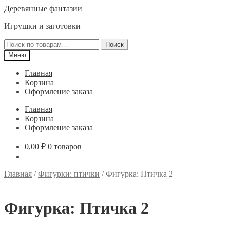
Перейти
Перейти
Деревянные фантазии
к
к
Игрушки и заготовки
навигации
содержимому
Искать:
Поиск
Меню
Главная
Корзина
Оформление заказа
Главная
Корзина
Оформление заказа
0,00
₽
0 товаров
Главная
/
Фигурки: птички
/
Фигурка: Птичка 2
Фигурка: Птичка 2